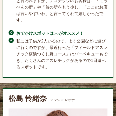
と言われますが、ノコナッツのお客様は、「てっ
ぺんの所」や「首の所をもう少し」「ここのお店
は言いやすいわ」と言ってくれて嬉しかったで
す。
Q
おでかけスポットは○○がオススメ！
A
私には子供が2人いるので、よく公園などに遊び
に行くのですが、最近行った『フィールドアスレ
チック横浜つくし野コース』はバーベキューもで
き、たくさんのアスレチックがあるので1日遊べ
るスポットです。
松島 怜緒奈
マツシマ レオナ